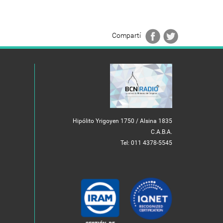
Compartí
Hipólito Yrigoyen 1750 / Alsina 1835
C.A.B.A.
Tel: 011 4378-5545