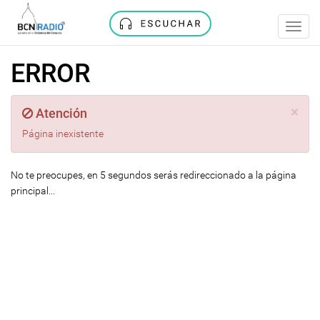
Toggl
navig
ERROR
×
Atención
Página inexistente
No te preocupes, en 5 segundos serás redireccionado a la página
principal...